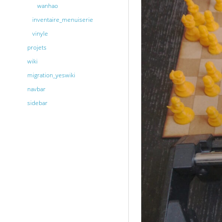
wanhao
inventaire_menuiserie
vinyle
projets
wiki
migration_yeswiki
navbar
sidebar