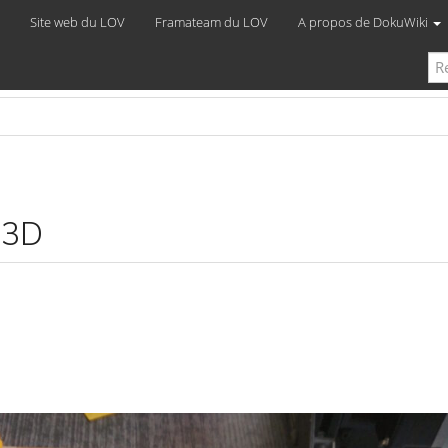
Site web du LOV
Framateam du LOV
A propos de DokuWiki
 3D