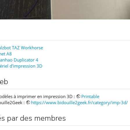
ulzbot TAZ Workhorse
net A8
anhao Duplicator 4
ériel d'impression 3D
web
modèles à imprimer en impression 3D :
Printable
ouille2Geek :
https://www.bidouille2geek.fr/category/imp-3d/
sés par des membres