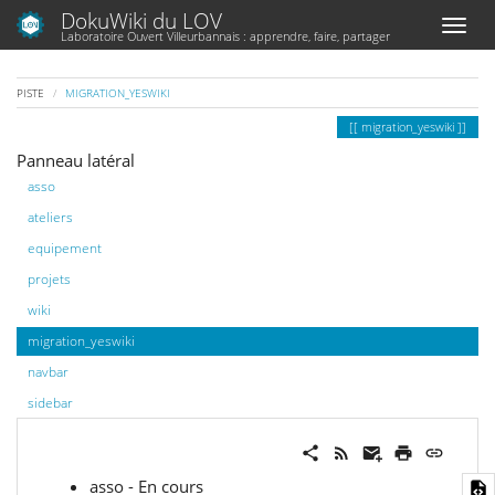
DokuWiki du LOV
Laboratoire Ouvert Villeurbannais : apprendre, faire, partager
PISTE
MIGRATION_YESWIKI
migration_yeswiki
Panneau latéral
asso
ateliers
equipement
projets
wiki
migration_yeswiki
navbar
sidebar
asso - En cours