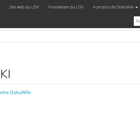
Site web du LOV
Framateam du LOV
A propos de DokuWiki
KI
otre DokuWiki