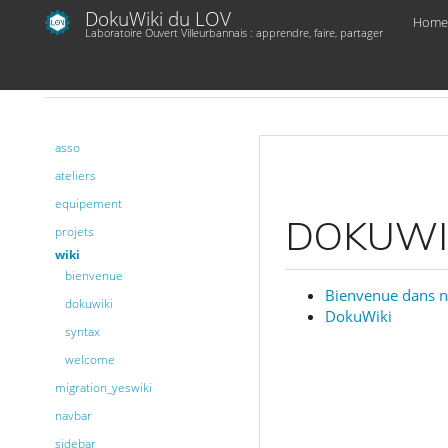
DokuWiki du LOV
Home
Laboratoire Ouvert Villeurbannais : apprendre, faire, partager
PISTE
WIKI
asso
ateliers
equipement
DOKUWI
projets
wiki
bienvenue
Bienvenue dans n
dokuwiki
DokuWiki
syntax
welcome
migration_yeswiki
navbar
sidebar