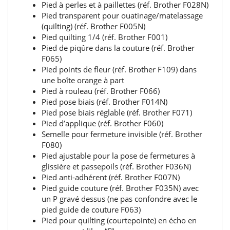
Pied à perles et à paillettes (réf. Brother F028N)
Pied transparent pour ouatinage/matelassage
(quilting) (réf. Brother F005N)
Pied quilting 1/4 (réf. Brother F001)
Pied de piqûre dans la couture (réf. Brother
F065)
Pied points de fleur (réf. Brother F109) dans
une boîte orange à part
Pied à rouleau (réf. Brother F066)
Pied pose biais (réf. Brother F014N)
Pied pose biais réglable (réf. Brother F071)
Pied d’applique (réf. Brother F060)
Semelle pour fermeture invisible (réf. Brother
F080)
Pied ajustable pour la pose de fermetures à
glissière et passepoils (réf. Brother F036N)
Pied anti-adhérent (réf. Brother F007N)
Pied guide couture (réf. Brother F035N) avec
un P gravé dessus (ne pas confondre avec le
pied guide de couture F063)
Pied pour quilting (courtepointe) en écho en