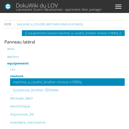
DokuWiki du LOV
Laboratoire Ouvert Villeurbannais : apprendre, faire, partager
PISTE
MACHINE_A_COUDRE_BROTHER-INNOVIS-N1800Q
equipement:couture:machine_a_coudre_brother-innovis-n1800q
Panneau latéral
asso
ateliers
equipement
cnc
couture
machine_a_coudre_brother-innovis-n1800q
surjeteuse_brother-3034dwt
decoupe_laser
electronique
impression_3d
inventaire_menuiserie