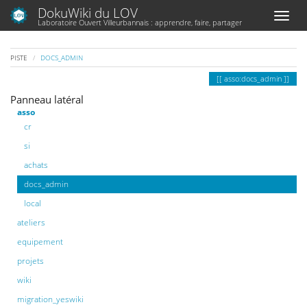
DokuWiki du LOV
Laboratoire Ouvert Villeurbannais : apprendre, faire, partager
PISTE
DOCS_ADMIN
asso:docs_admin
Panneau latéral
asso
cr
si
achats
docs_admin
local
ateliers
equipement
projets
wiki
migration_yeswiki