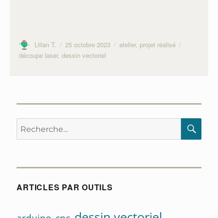
Auteur
Publié
Catégories
Étiquettes
Lilian T.
25 octobre 2023
atelier
,
projet réalisé
le
découpe laser
,
dessin vectoriel
Recherche
RE
pour :
ARTICLES PAR OUTILS
dessin vectoriel
arduino
cnc