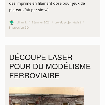
dès imprimé en filament doré pour jeux de
plateau (fait par simw)
Auteur
Publié
Catégories
Étiquettes
Lilian T.
3 janvier 2024
projet
,
projet réalisé
le
impression 3D
DÉCOUPE LASER
POUR DU MODÉLISME
FERROVIAIRE