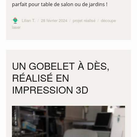
parfait pour table de salon ou de jardins !
Auteur
Publié
Catégories
Étiquettes
Lilian T.
28 février 2024
projet réalisé
découpe
le
laser
UN GOBELET À DÈS,
RÉALISÉ EN
IMPRESSION 3D