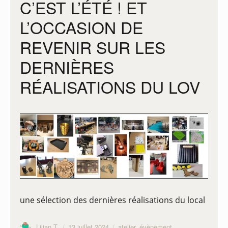
C’EST L’ÉTÉ ! ET
L’OCCASION DE
REVENIR SUR LES
DERNIÈRES
RÉALISATIONS DU LOV
une sélection des dernières réalisations du local
Auteur
Publié
Catégories
Lilian T.
13 juillet 2024
atelier
,
évènement
,