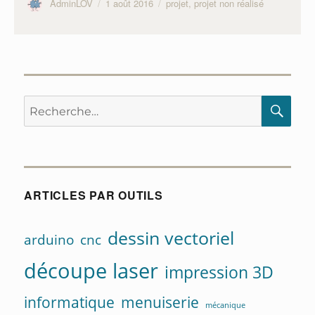
Auteur
Publié
Catégories
AdminLOV
1 août 2016
projet
,
projet non réalisé
le
Recherche
RE
pour :
ARTICLES PAR OUTILS
dessin vectoriel
arduino
cnc
découpe laser
impression 3D
informatique
menuiserie
mécanique