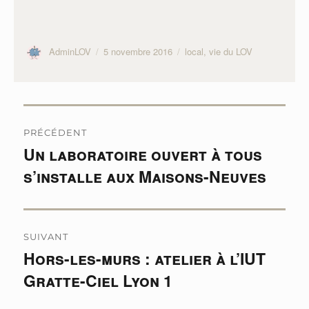
Auteur
Publié
Catégories
AdminLOV
5 novembre 2016
local
,
vie du LOV
le
Navigation
PRÉCÉDENT
de
Un laboratoire ouvert à tous
Publication
s’installe aux Maisons-Neuves
l’article
précédente :
SUIVANT
Hors-les-murs : atelier à l’IUT
Publication
Gratte-Ciel Lyon 1
suivante :